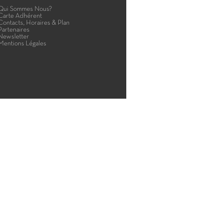
Qui Sommes Nous?
Carte Adhérent
Contacts, Horaires & Plan
Partenaires
Newsletter
Mentions Légales