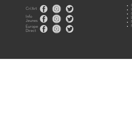
Cri'Art
Info
Jeunes
Europe
Direct