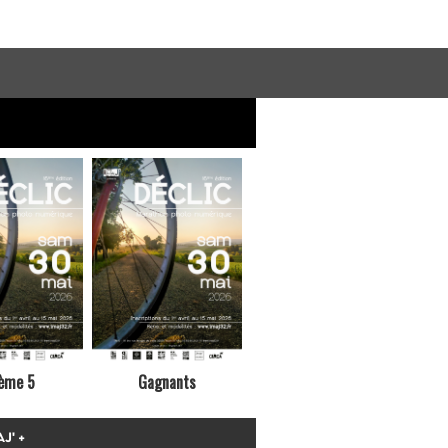
ème 5
Gagnants
J' +