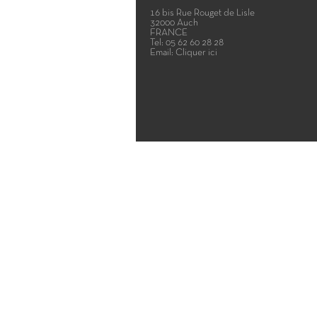
16 bis Rue Rouget de Lisle
32000 Auch
FRANCE
Tel:
05 62 60 28 28
Email:
Cliquer ici