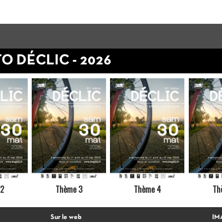
 DÉCLIC - 2026
 2
Thème 3
Thème 4
Th
Sur le web
IMA